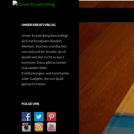
Suchen
Unser Kreativblog
Kreatives Basteln, Werken und mehr
UNSER KREATIVBLOG
Unser Kreativblog beschäftigt
sich mit kreativem Basteln,
Werken, Kochen und Backen
von mit und für Kinder. Auch
Spiele werden nicht zu kurz
kommen. Dazu gibt es immer
mal wieder Web-
Entdeckungen, wie Geschenke
oder Gadgets, die uns Spaß
gemacht haben.
FOLGE UNS