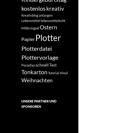
kostenlos
kreativ
Kreativblog anfangen
Lebensmittel
lebensmittelecht
Ostern
Mitbringsel
Plotter
Papier
Plotterdatei
Plottervorlage
schnell
Test
Porzellan
Tonkarton
Vinyl
Tutorial
Weihnachten
UNSERE PARTNER UND
SPONSOREN