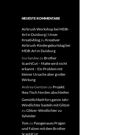
NEUESTE KOMMENTARE
Airbrush Workshop bei MDB-
Art in Duisburg | Unser
Kreativblog
zu
Kreativer
Airbrush-Kindergeburtstag bei
MDB-Art in Duisburg
Ina Sandee
zu
Brother
ScanNCut – Matte wird nicht
erkannt – Ein Problem mit
kleiner Ursache aber großer
Wirkung
Andrea Gentzen
zu
Projekt:
Ikea Tisch Norden abschleifen
Gemütlichkeit fürs ganze Jahr:
Windlichter basteln mit Glitzer
zu
Glitzer-Windlichter zu
Sylvester
Tom
zu
Passgenaues Prägen
und Falzen mit dem Brother
ScanNCut