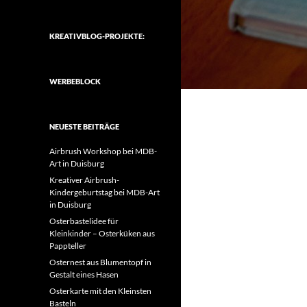
KREATIVBLOG-PROJEKTE:
WERBEBLOCK
NEUESTE BEITRÄGE
Airbrush Workshop bei MDB-
Art in Duisburg
Kreativer Airbrush-
Kindergeburtstag bei MDB-Art
in Duisburg
Osterbastelidee für
Kleinkinder – Osterküken aus
Pappteller
Osternest aus Blumentopf in
Gestalt eines Hasen
Osterkarte mit den Kleinsten
Basteln