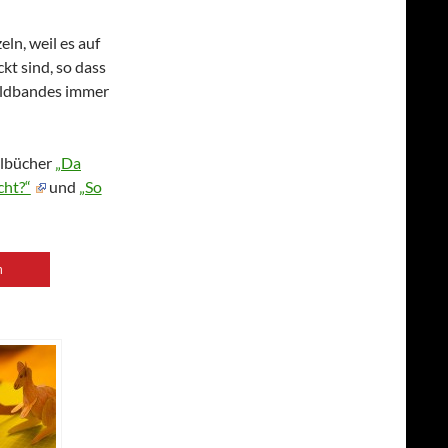
ln, weil es auf
kt sind, so dass
ildbandes immer
elbücher
„Da
cht?“
und
„So
n