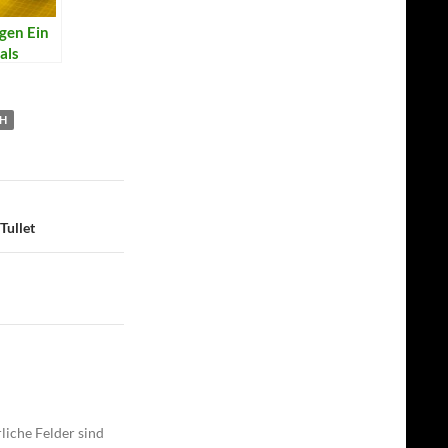
gen Ein
als
H
Tullet
liche Felder sind