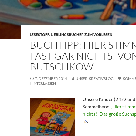
LESESTOFF
,
LIEBLINGSBÜCHER ZUM VORLESEN
BUCHTIPP: HIER STIM
FAST GAR NICHTS! VO
BUTSCHKOW
7. DEZEMBER 2014
UNSER-KREATIVBLOG
KOMME
HINTERLASSEN
Unsere Kinder (2 1/2 und 
Sammelband
„Hier stimmt
nichts!“ Das große Suc
.