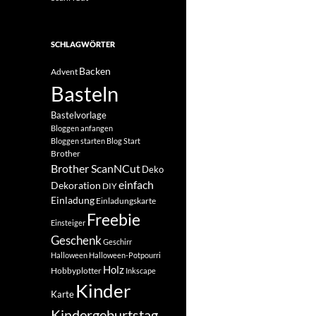
SCHLAGWÖRTER
Backen
Advent
Basteln
Bastelvorlage
Bloggen anfangen
Bloggen starten
Blog Start
Brother
Brother ScanNCut
Deko
einfach
Dekoration
DIY
Einladung
Einladungskarte
Freebie
Einsteiger
Geschenk
Geschirr
Halloween
Halloween-Potpourri
Holz
Hobbyplotter
Inkscape
Kinder
Karte
Kindergeburtstag