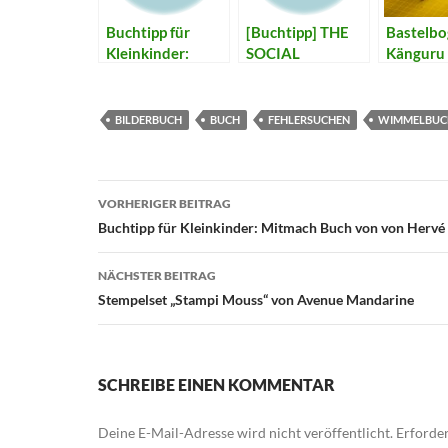
Buchtipp für
[Buchtipp] THE
Bastelbo
Kleinkinder:
SOCIAL
Känguru 
Mitmach Buch
MADWORK:
Stecktier
von von Hervé
fiesbook 2.0 von
Tullet
Oli Hilbring
BILDERBUCH
BUCH
FEHLERSUCHEN
WIMMELBUC
Beitragsnavigation
VORHERIGER BEITRAG
Buchtipp für Kleinkinder: Mitmach Buch von von Hervé 
NÄCHSTER BEITRAG
Stempelset „Stampi Mouss“ von Avenue Mandarine
SCHREIBE EINEN KOMMENTAR
Deine E-Mail-Adresse wird nicht veröffentlicht.
Erforder