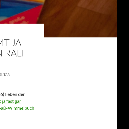
MT JA
N RALF
NTAR
6) lieben den
 ja fast gar
hspaß-Wimmelbuch