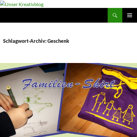
Suchen
Unser Kreativblog
ZUM
PRIMÄR
INHALT
MENÜ
SPRINGEN
Schlagwort-Archiv: Geschenk