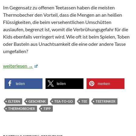
Im Gegensatz zu offenen Teetassen haben die meisten
Thermobecher den Vorteil, dass die Mengen an an heißen
Flüssigkeiten, die beim versehentlichen Umschütten
auslaufen, begrenzt ist, womit die Verbrühungsgefahr für die
Kids ebenfalls verringert wird. Wie oft ist beim Spielen, Toben
oder Basteln aus Unachtsamkeit die eine oder andere Tasse
umgefallen?
Teezubereiter von Aladdin – Nicht nur für gestresste Eltern ein 
weiterlesen
→
teilen
teilen
merken
ELTERN
GESCHENK
TEA-TO-GO
TEE
TEETRINKER
THERMOBECHER
TIPP