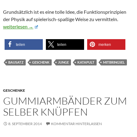
Grundsätzlich ist es eine tolle Idee, die Funktionsprinzipien
der Physik auf spielerisch-spaßige Weise zu vermitteln.
Mini-Mohrenkopf-Katapult
weiterlesen
→
teilen
teilen
merken
BAUSATZ
GESCHENK
JUNGE
KATAPULT
MITBRINGSEL
GESCHENKE
GUMMIARMBÄNDER ZUM
SELBER KNÜPFEN
8. SEPTEMBER 2014
KOMMENTAR HINTERLASSEN