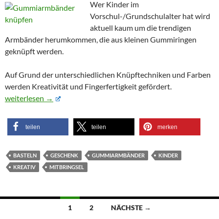
Wer Kinder im
Vorschul-/Grundschulalter hat wird
aktuell kaum um die trendigen
Armbänder herumkommen, die aus kleinen Gummiringen
geknüpft werden.
Auf Grund der unterschiedlichen Knüpftechniken und Farben
werden Kreativität und Fingerfertigkeit gefördert.
Gummiarmbänder zum selber knüpfen
weiterlesen
→
teilen
teilen
merken
BASTELN
GESCHENK
GUMMIARMBÄNDER
KINDER
KREATIV
MITBRINGSEL
Beitragsnavigation
1
2
NÄCHSTE →