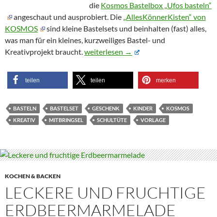
die
Kosmos Bastelbox „Ufos basteln“
angeschaut und ausprobiert. Die
„AllesKönnerKisten“ von
KOSMOS
sind kleine Bastelsets und beinhalten (fast) alles,
was man für ein kleines, kurzweiliges Bastel- und
UFO-Bausatz
Kreativprojekt braucht.
weiterlesen
→
teilen
teilen
merken
BASTELN
BASTELSET
GESCHENK
KINDER
KOSMOS
KREATIV
MITBRINGSEL
SCHULTÜTE
VORLAGE
KOCHEN & BACKEN
LECKERE UND FRUCHTIGE
ERDBEERMARMELADE