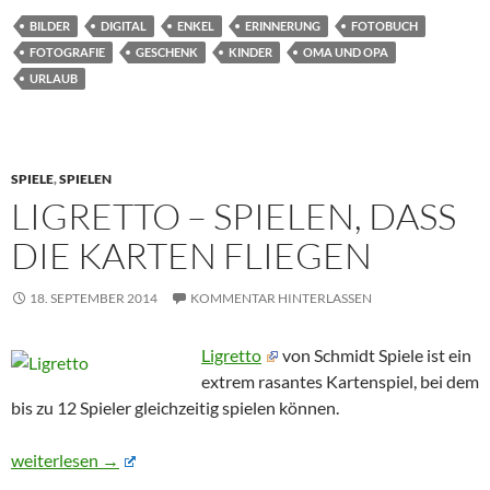
BILDER
DIGITAL
ENKEL
ERINNERUNG
FOTOBUCH
FOTOGRAFIE
GESCHENK
KINDER
OMA UND OPA
URLAUB
SPIELE
,
SPIELEN
LIGRETTO – SPIELEN, DASS
DIE KARTEN FLIEGEN
18. SEPTEMBER 2014
KOMMENTAR HINTERLASSEN
Ligretto
von Schmidt Spiele ist ein
extrem rasantes Kartenspiel, bei dem
bis zu 12 Spieler gleichzeitig spielen können.
Ligretto – Spielen, dass die Karten fliegen
weiterlesen
→