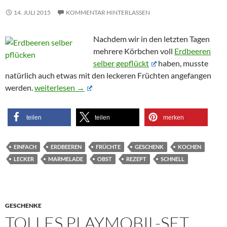
14. JULI 2015
KOMMENTAR HINTERLASSEN
Nachdem wir in den letzten Tagen
mehrere Körbchen voll
Erdbeeren
selber gepflückt
haben, musste
natürlich auch etwas mit den leckeren Früchten angefangen
Leckere und fruchtige Erdbeermarmelade
werden.
weiterlesen
→
teilen
teilen
merken
EINFACH
ERDBEEREN
FRÜCHTE
GESCHENK
KOCHEN
LECKER
MARMELADE
OBST
REZEPT
SCHNELL
GESCHENKE
TOLLES PLAYMOBIL-SET