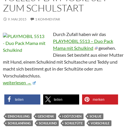
ZUM SCHULSTART
9. MAI 2015
1 KOMMENTAR
Durch Zufall haben wir das
PLAYMOBIL 5513 – Duo Pack
Mama mit Schulkind
gesehen.
Dieses Set besteht aus einer Mutter
mit Hund, einem Schulkind mit Schultasche und Teddy und
macht sich bestimmt gut in der Schultüte oder zum
Vorschulabschluss.
Tolles Playmobil-Set zum Schulstart
weiterlesen
→
teilen
teilen
merken
EINSCHULUNG
GESCHENK
I-DÖTZCHEN
SCHLUE
SCHULANFANG
SCHULKIND
SCHULTÜTE
VORSCHULE