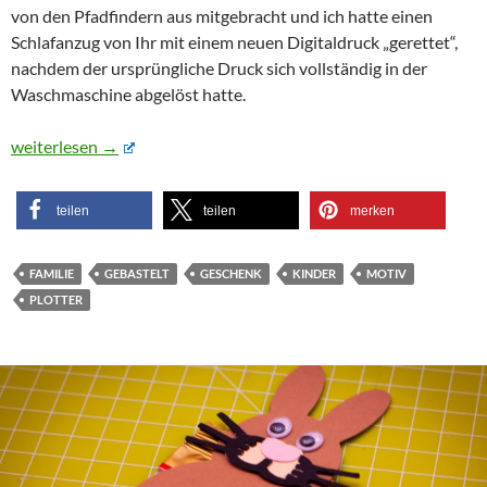
von den Pfadfindern aus mitgebracht und ich hatte einen
Schlafanzug von Ihr mit einem neuen Digitaldruck „gerettet“,
nachdem der ursprüngliche Druck sich vollständig in der
Waschmaschine abgelöst hatte.
Unsere kleine „Designerin“ hat ihr erstes Plottermotiv gestaltet
weiterlesen
→
teilen
teilen
merken
FAMILIE
GEBASTELT
GESCHENK
KINDER
MOTIV
PLOTTER