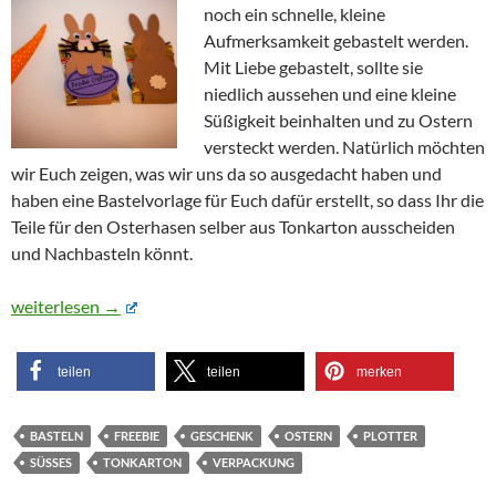
noch ein schnelle, kleine
Aufmerksamkeit gebastelt werden.
Mit Liebe gebastelt, sollte sie
niedlich aussehen und eine kleine
Süßigkeit beinhalten und zu Ostern
versteckt werden. Natürlich möchten
wir Euch zeigen, was wir uns da so ausgedacht haben und
haben eine Bastelvorlage für Euch dafür erstellt, so dass Ihr die
Teile für den Osterhasen selber aus Tonkarton ausscheiden
und Nachbasteln könnt.
Bastelvorlage Osterhasenverpackung für Minigummibärchen-B
weiterlesen
→
teilen
teilen
merken
BASTELN
FREEBIE
GESCHENK
OSTERN
PLOTTER
SÜSSES
TONKARTON
VERPACKUNG