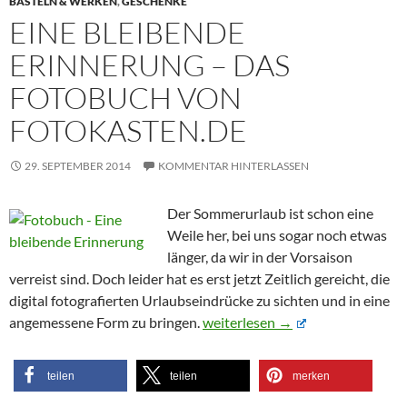
BASTELN & WERKEN
,
GESCHENKE
EINE BLEIBENDE
ERINNERUNG – DAS
FOTOBUCH VON
FOTOKASTEN.DE
29. SEPTEMBER 2014
KOMMENTAR HINTERLASSEN
Der Sommerurlaub ist schon eine
Weile her, bei uns sogar noch etwas
länger, da wir in der Vorsaison
verreist sind. Doch leider hat es erst jetzt Zeitlich gereicht, die
digital fotografierten Urlaubseindrücke zu sichten und in eine
Eine bleibende Erinnerung – Das
angemessene Form zu bringen.
weiterlesen
→
teilen
teilen
merken