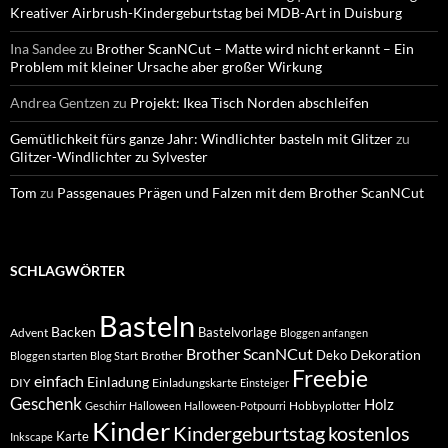
Kreativer Airbrush-Kindergeburtstag bei MDB-Art in Duisburg
Ina Sandee
zu
Brother ScanNCut – Matte wird nicht erkannt – Ein
Problem mit kleiner Ursache aber großer Wirkung
Andrea Gentzen
zu
Projekt: Ikea Tisch Norden abschleifen
Gemütlichkeit fürs ganze Jahr: Windlichter basteln mit Glitzer
zu
Glitzer-Windlichter zu Sylvester
Tom
zu
Passgenaues Prägen und Falzen mit dem Brother ScanNCut
SCHLAGWÖRTER
Basteln
Backen
Bastelvorlage
Advent
Bloggen anfangen
Brother ScanNCut
Dekoration
Deko
Brother
Bloggen starten
Blog Start
Freebie
einfach
Einladung
DIY
Einladungskarte
Einsteiger
Geschenk
Holz
Hobbyplotter
Geschirr
Halloween
Halloween-Potpourri
Kinder
Kindergeburtstag
kostenlos
Karte
Inkscape