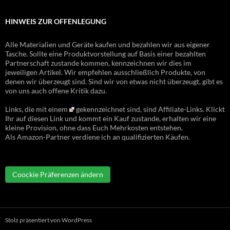
HINWEIS ZUR OFFENLEGUNG
Alle Materialien und Geräte kaufen und bezahlen wir aus eigener
Tasche. Sollte eine Produktvorstellung auf Basis einer bezahlten
Partnerschaft zustande kommen, kennzeichnen wir dies im
jeweiligen Artikel. Wir empfehlen ausschließlich Produkte, von
denen wir überzeugt sind. Sind wir von etwas nicht überzeugt, gibt es
von uns auch offene Kritik dazu.
Links, die mit einem
gekennzeichnet sind, sind Affiliate-Links. Klickt
Ihr auf diesen Link und kommt ein Kauf zustande, erhalten wir eine
kleine Provision, ohne dass Euch Mehrkosten entstehen.
Als Amazon-Partner verdiene ich an qualifizierten Käufen.
Coockie Präferenzen ändern
Stolz präsentiert von WordPress