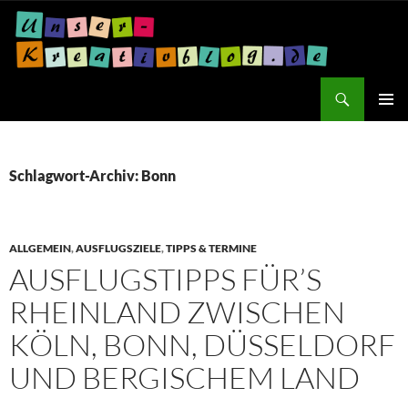
Suchen
Unser Kreativblog
ZUM
PRIMÄR
INHALT
MENÜ
SPRINGEN
Schlagwort-Archiv: Bonn
ALLGEMEIN
,
AUSFLUGSZIELE
,
TIPPS & TERMINE
AUSFLUGSTIPPS FÜR’S
RHEINLAND ZWISCHEN
KÖLN, BONN, DÜSSELDORF
UND BERGISCHEM LAND