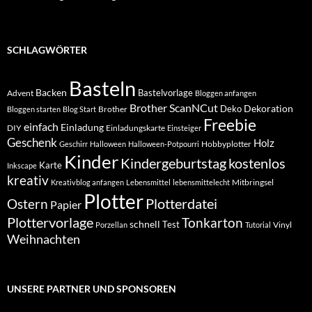
SCHLAGWÖRTER
Basteln
Backen
Bastelvorlage
Advent
Bloggen anfangen
Brother ScanNCut
Dekoration
Deko
Brother
Bloggen starten
Blog Start
Freebie
einfach
Einladung
DIY
Einladungskarte
Einsteiger
Geschenk
Holz
Hobbyplotter
Geschirr
Halloween
Halloween-Potpourri
Kinder
Kindergeburtstag
kostenlos
Karte
Inkscape
kreativ
Mitbringsel
Kreativblog anfangen
Lebensmittel
lebensmittelecht
Plotter
Plotterdatei
Ostern
Papier
Plottervorlage
Tonkarton
schnell
Test
Vinyl
Porzellan
Tutorial
Weihnachten
UNSERE PARTNER UND SPONSOREN