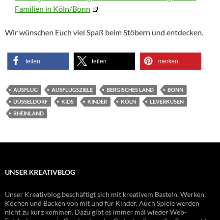
Familien in Köln/Bonn
Wir wünschen Euch viel Spaß beim Stöbern und entdecken.
teilen
teilen
merken
AUSFLUG
AUSFLUGSZIELE
BERGISCHES LAND
BONN
DÜSSELDORF
KIDS
KINDER
KÖLN
LEVERKUSEN
RHEINLAND
UNSER KREATIVBLOG
Unser Kreativblog beschäftigt sich mit kreativem Basteln, Werken,
Kochen und Backen von mit und für Kinder. Auch Spiele werden
nicht zu kurz kommen. Dazu gibt es immer mal wieder Web-