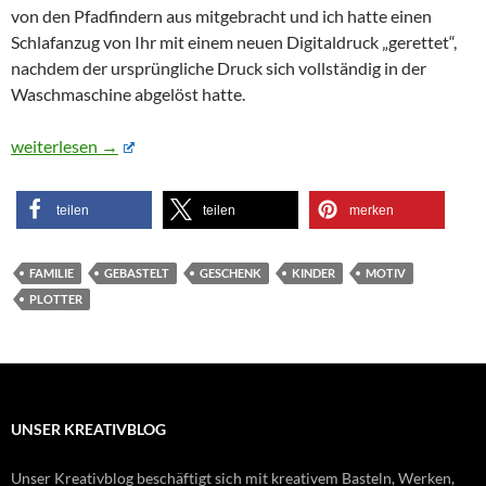
von den Pfadfindern aus mitgebracht und ich hatte einen
Schlafanzug von Ihr mit einem neuen Digitaldruck „gerettet“,
nachdem der ursprüngliche Druck sich vollständig in der
Waschmaschine abgelöst hatte.
Unsere kleine „Designerin“ hat ihr erstes Plottermotiv gestaltet
weiterlesen
→
teilen
teilen
merken
FAMILIE
GEBASTELT
GESCHENK
KINDER
MOTIV
PLOTTER
UNSER KREATIVBLOG
Unser Kreativblog beschäftigt sich mit kreativem Basteln, Werken,