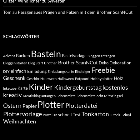
Glitzer-Windlichter zu Sylvester
Tom
zu
Passgenaues Prägen und Falzen mit dem Brother ScanNCut
SCHLAGWÖRTER
Basteln
Backen
Bastelvorlage
Advent
Bloggen anfangen
Brother ScanNCut
Dekoration
Deko
Brother
Bloggen starten
Blog Start
Freebie
einfach
Einladung
DIY
Einladungskarte
Einsteiger
Geschenk
Holz
Hobbyplotter
Geschirr
Halloween
Halloween-Potpourri
Kinder
Kindergeburtstag
kostenlos
Karte
Inkscape
kreativ
Mitbringsel
Kreativblog anfangen
Lebensmittel
lebensmittelecht
Plotter
Plotterdatei
Ostern
Papier
Plottervorlage
Tonkarton
schnell
Test
Vinyl
Porzellan
Tutorial
Weihnachten