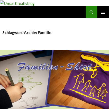
Suchen
Unser Kreativblog
ZUM
PRIMÄR
INHALT
MENÜ
SPRINGEN
Schlagwort-Archiv: Familie