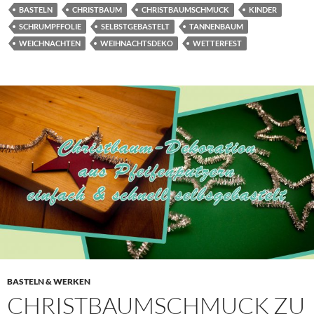
BASTELN
CHRISTBAUM
CHRISTBAUMSCHMUCK
KINDER
SCHRUMPFFOLIE
SELBSTGEBASTELT
TANNENBAUM
WEICHNACHTEN
WEIHNACHTSDEKO
WETTERFEST
BASTELN & WERKEN
CHRISTBAUMSCHMUCK ZU