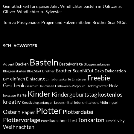
Gemütlichkeit fürs ganze Jahr: Windlichter basteln mit Glitzer
zu
Glitzer-Windlichter zu Sylvester
Tom
zu
Passgenaues Prägen und Falzen mit dem Brother ScanNCut
SCHLAGWÖRTER
Basteln
Backen
Bastelvorlage
Advent
Bloggen anfangen
Brother ScanNCut
Dekoration
Deko
Brother
Bloggen starten
Blog Start
Freebie
einfach
Einladung
DIY
Einladungskarte
Einsteiger
Geschenk
Holz
Hobbyplotter
Geschirr
Halloween
Halloween-Potpourri
Kinder
Kindergeburtstag
kostenlos
Karte
Inkscape
kreativ
Mitbringsel
Kreativblog anfangen
Lebensmittel
lebensmittelecht
Plotter
Plotterdatei
Ostern
Papier
Plottervorlage
Tonkarton
schnell
Test
Vinyl
Porzellan
Tutorial
Weihnachten