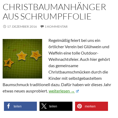
CHRISTBAUMANHÄNGER
AUS SCHRUMPFFOLIE
17. DEZEMBER 2016
1 KOMMENTAR
Regelmäßig feiert bei uns ein
örtlicher Verein bei Glühwein und
Waffeln eine tolle Outdoor-
Weihnachtsfeier. Auch hier gehört
das gemeinsame
Christbaumschmücken durch die
Kinder mit selbstgebasteltem
Baumschmuck traditionell dazu. Dafür haben wir dieses Jahr
Christbaumanhänger aus Schrumpffol
etwas neues ausprobiert.
weiterlesen
→
teilen
teilen
merken