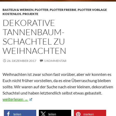
BASTELN & WERKEN
,
PLOTTER
,
PLOTTER FREEBIE
,
PLOTTER VORLAGE
KOSTENLOS
,
PROJEKTE
DEKORATIVE
TANNENBAUM-
SCHACHTEL ZU
WEIHNACHTEN
26. DEZEMBER 2017
1 KOMMENTAR
Weihnachten ist zwar schon fast vorüber, aber wir konnten es
Euch nicht früher vorstellen, da es eine Überraschung bleiben
sollte. Wir waren auf der Suche nach einer kleinen, dekorativen
Schachtel und haben letztendlich selbst etwas gebastelt.
Dekorative Tannenbaum-Schachtel zu Weihnachten
weiterlesen
→
teilen
teilen
merken