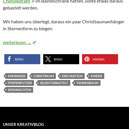
Chenilledraht
im Bastelschrank hatten, sollte etwas daraus
gebastelt werden.
Wir haben uns überlegt, daraus ein paar Christbaumanhänger
in Sternenform zu biegen.
Christbaumschmuck zu Weihnachten aus Pfeifenputzern – schnel
weiterlesen
→
teilen
teilen
merken
ANHÄNGER
CHRISTBAUM
DEKORATION
KINDER
PFEIFENPUTZER
SELBSTGEBASTELT
TANNENBAUM
WEIHNACHTEN
UNSER KREATIVBLOG