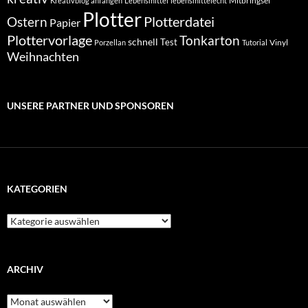
Mitbringsel
Kreativblog anfangen
Lebensmittel
lebensmittelecht
Plotter
Plotterdatei
Ostern
Papier
Plottervorlage
Tonkarton
schnell
Test
Vinyl
Porzellan
Tutorial
Weihnachten
UNSERE PARTNER UND SPONSOREN
KATEGORIEN
Kategorien
ARCHIV
Archiv