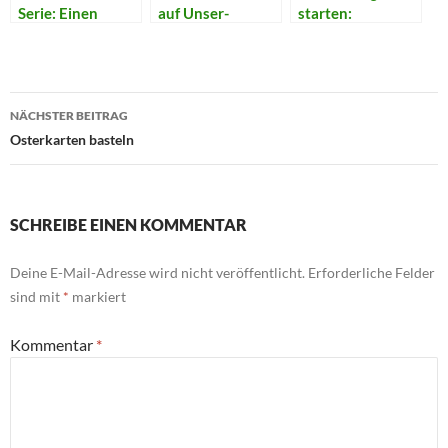
Serie: Einen
auf Unser-
starten:
Kreativblog
Kreativblog.de
Rechtliche
starten
Aspekte
Beitragsnavigation
NÄCHSTER BEITRAG
Osterkarten basteln
SCHREIBE EINEN KOMMENTAR
Deine E-Mail-Adresse wird nicht veröffentlicht.
Erforderliche Felder
sind mit
*
markiert
Kommentar
*