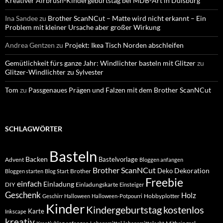
Kreativer Airbrush-Kindergeburtstag bei MDB-Art in Duisburg
Ina Sandee
zu
Brother ScanNCut – Matte wird nicht erkannt – Ein
Problem mit kleiner Ursache aber großer Wirkung
Andrea Gentzen
zu
Projekt: Ikea Tisch Norden abschleifen
Gemütlichkeit fürs ganze Jahr: Windlichter basteln mit Glitzer
zu
Glitzer-Windlichter zu Sylvester
Tom
zu
Passgenaues Prägen und Falzen mit dem Brother ScanNCut
SCHLAGWÖRTER
Basteln
Backen
Bastelvorlage
Advent
Bloggen anfangen
Brother ScanNCut
Dekoration
Deko
Brother
Bloggen starten
Blog Start
Freebie
einfach
Einladung
DIY
Einladungskarte
Einsteiger
Geschenk
Holz
Hobbyplotter
Geschirr
Halloween
Halloween-Potpourri
Kinder
Kindergeburtstag
kostenlos
Karte
Inkscape
kreativ