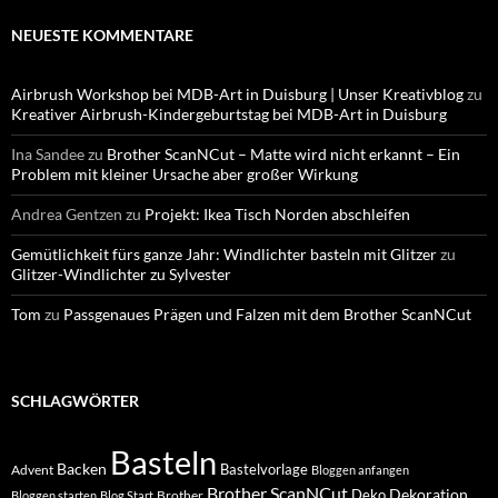
NEUESTE KOMMENTARE
Airbrush Workshop bei MDB-Art in Duisburg | Unser Kreativblog
zu
Kreativer Airbrush-Kindergeburtstag bei MDB-Art in Duisburg
Ina Sandee
zu
Brother ScanNCut – Matte wird nicht erkannt – Ein
Problem mit kleiner Ursache aber großer Wirkung
Andrea Gentzen
zu
Projekt: Ikea Tisch Norden abschleifen
Gemütlichkeit fürs ganze Jahr: Windlichter basteln mit Glitzer
zu
Glitzer-Windlichter zu Sylvester
Tom
zu
Passgenaues Prägen und Falzen mit dem Brother ScanNCut
SCHLAGWÖRTER
Basteln
Backen
Bastelvorlage
Advent
Bloggen anfangen
Brother ScanNCut
Dekoration
Deko
Brother
Bloggen starten
Blog Start