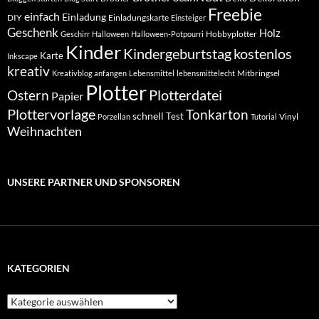
Freebie
einfach
Einladung
DIY
Einladungskarte
Einsteiger
Geschenk
Holz
Hobbyplotter
Geschirr
Halloween
Halloween-Potpourri
Kinder
Kindergeburtstag
kostenlos
Karte
Inkscape
kreativ
Mitbringsel
Kreativblog anfangen
Lebensmittel
lebensmittelecht
Plotter
Plotterdatei
Ostern
Papier
Plottervorlage
Tonkarton
schnell
Test
Vinyl
Porzellan
Tutorial
Weihnachten
UNSERE PARTNER UND SPONSOREN
KATEGORIEN
Kategorien