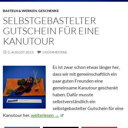
BASTELN & WERKEN
,
GESCHENKE
SELBSTGEBASTELTER
GUTSCHEIN FÜR EINE
KANUTOUR
2. AUGUST 2015
1 KOMMENTAR
Es ist zwar schon etwas länger her,
dass wir mit gemeinschaftlich ein
paar guten Freunden eine
gemeinsame Kanutour geschenkt
haben. Dafür musste
selbstverständlich ein
selbstgebastelter Gutschein für eine
Selbstgebastelter Gutschein für eine Kanutour
Kanutour her.
weiterlesen
→