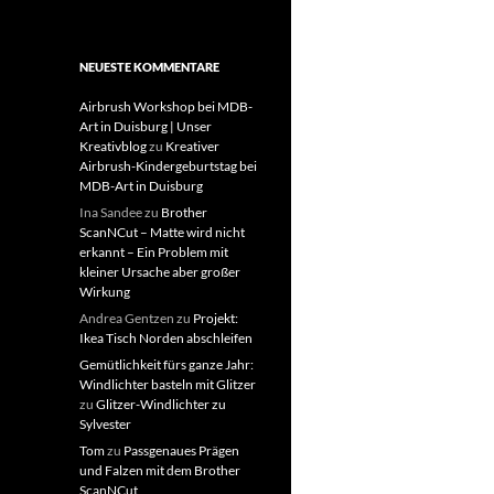
NEUESTE KOMMENTARE
Airbrush Workshop bei MDB-
Art in Duisburg | Unser
Kreativblog
zu
Kreativer
Airbrush-Kindergeburtstag bei
MDB-Art in Duisburg
Ina Sandee
zu
Brother
ScanNCut – Matte wird nicht
erkannt – Ein Problem mit
kleiner Ursache aber großer
Wirkung
Andrea Gentzen
zu
Projekt:
Ikea Tisch Norden abschleifen
Gemütlichkeit fürs ganze Jahr:
Windlichter basteln mit Glitzer
zu
Glitzer-Windlichter zu
Sylvester
Tom
zu
Passgenaues Prägen
und Falzen mit dem Brother
ScanNCut