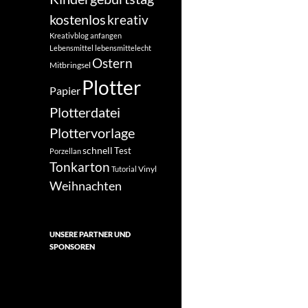
kostenlos
kreativ
Kreativblog anfangen
Lebensmittel
lebensmittelecht
Ostern
Mitbringsel
Plotter
Papier
Plotterdatei
Plottervorlage
schnell
Test
Porzellan
Tonkarton
Vinyl
Tutorial
Weihnachten
UNSERE PARTNER UND
SPONSOREN