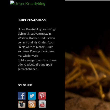
Suchen
Unser Kreativblog
Kreatives Basteln, Werken und mehr
UNSER KREATIVBLOG
Unser Kreativblog beschäftigt
sich mit kreativem Basteln,
Werken, Kochen und Backen
von mit und für Kinder. Auch
Spiele werden nicht zu kurz
kommen. Dazu gibt es immer
mal wieder Web-
Entdeckungen, wie Geschenke
oder Gadgets, die uns Spaß
gemacht haben.
FOLGE UNS