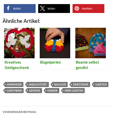
teilen
teilen
merken
Ähnliche Artikel:
Kreatives
Bügelperlen
Beanie selbst
Geldgeschenk
genäht
zur Hochzeit
ANFÄNGER
ANZUCHTSET
BALKON
EINSTEIGER
GARTEN
GÄRTNERN
GEMÜSE
KINDER
MINI-GARTEN
Beitragsnavigation
VORHERIGER BEITRAG