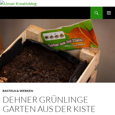
Suchen
Unser Kreativblog
ZUM
PRIMÄR
INHALT
MENÜ
SPRINGEN
BASTELN & WERKEN
DEHNER GRÜNLINGE
GARTEN AUS DER KISTE