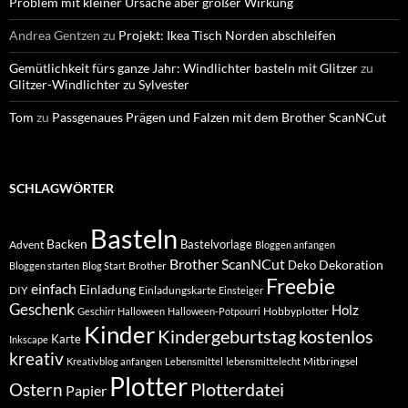
Problem mit kleiner Ursache aber großer Wirkung
Andrea Gentzen
zu
Projekt: Ikea Tisch Norden abschleifen
Gemütlichkeit fürs ganze Jahr: Windlichter basteln mit Glitzer
zu
Glitzer-Windlichter zu Sylvester
Tom
zu
Passgenaues Prägen und Falzen mit dem Brother ScanNCut
SCHLAGWÖRTER
Basteln
Backen
Bastelvorlage
Advent
Bloggen anfangen
Brother ScanNCut
Dekoration
Deko
Brother
Bloggen starten
Blog Start
Freebie
einfach
Einladung
DIY
Einladungskarte
Einsteiger
Geschenk
Holz
Hobbyplotter
Geschirr
Halloween
Halloween-Potpourri
Kinder
Kindergeburtstag
kostenlos
Karte
Inkscape
kreativ
Mitbringsel
Kreativblog anfangen
Lebensmittel
lebensmittelecht
Plotter
Plotterdatei
Ostern
Papier