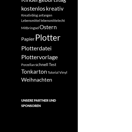
kostenlos
kreativ
Kreativblog anfangen
Lebensmittel
lebensmittelecht
Ostern
Mitbringsel
Plotter
Papier
Plotterdatei
Plottervorlage
schnell
Test
Porzellan
Tonkarton
Vinyl
Tutorial
Weihnachten
UNSERE PARTNER UND
SPONSOREN