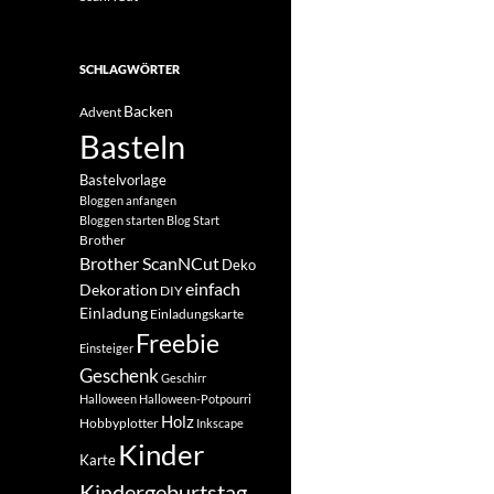
SCHLAGWÖRTER
Backen
Advent
Basteln
Bastelvorlage
Bloggen anfangen
Bloggen starten
Blog Start
Brother
Brother ScanNCut
Deko
einfach
Dekoration
DIY
Einladung
Einladungskarte
Freebie
Einsteiger
Geschenk
Geschirr
Halloween
Halloween-Potpourri
Holz
Hobbyplotter
Inkscape
Kinder
Karte
Kindergeburtstag