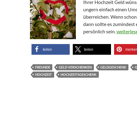
Ihrer Hochzeit Geld wün
ungern einfach einen Um
überreichen. Wenn schon
dann sollte es zumindest 
Kreatives
persönlich sein.
weiterle
teilen
teilen
merke
FREUNDE
GELD VERSCHENKEN
GELDGESCHENK
HOCHZEIT
HOCHZEITSGESCHENK