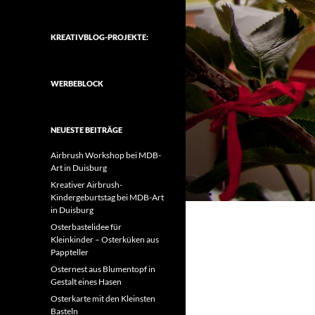
KREATIVBLOG-PROJEKTE:
WERBEBLOCK
NEUESTE BEITRÄGE
Airbrush Workshop bei MDB-
Art in Duisburg
Kreativer Airbrush-
Kindergeburtstag bei MDB-Art
in Duisburg
Osterbastelidee für
Kleinkinder – Osterküken aus
Pappteller
Osternest aus Blumentopf in
Gestalt eines Hasen
Osterkarte mit den Kleinsten
Basteln