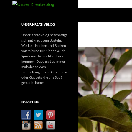
Suchen
Unser Kreativblog
Kreatives Basteln, Werken und mehr
UNSER KREATIVBLOG
Unser Kreativblog beschäftigt
sich mit kreativem Basteln,
Werken, Kochen und Backen
von mit und für Kinder. Auch
Spiele werden nicht zu kurz
kommen. Dazu gibt es immer
mal wieder Web-
Entdeckungen, wie Geschenke
oder Gadgets, die uns Spaß
gemacht haben.
FOLGE UNS