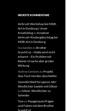
NEUESTE KOMMENTARE
Airbrush Workshop bei MDB-
Art in Duisburg | Unser
Kreativblog
zu
Kreativer
Airbrush-Kindergeburtstag bei
MDB-Art in Duisburg
Ina Sandee
zu
Brother
ScanNCut – Matte wird nicht
erkannt – Ein Problem mit
kleiner Ursache aber großer
Wirkung
Andrea Gentzen
zu
Projekt:
Ikea Tisch Norden abschleifen
Gemütlichkeit fürs ganze Jahr:
Windlichter basteln mit Glitzer
zu
Glitzer-Windlichter zu
Sylvester
Tom
zu
Passgenaues Prägen
und Falzen mit dem Brother
ScanNCut