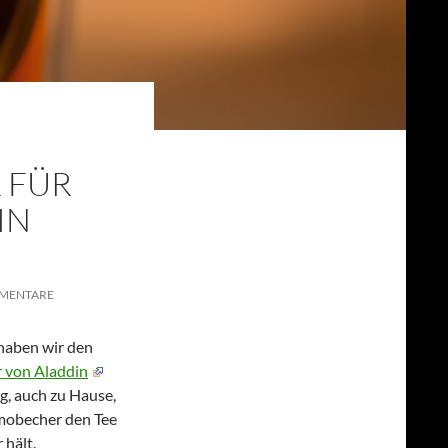
 FÜR
IN
MENTARE
 haben wir den
r von Aladdin
g, auch zu Hause,
ermobecher den Tee
 hält.