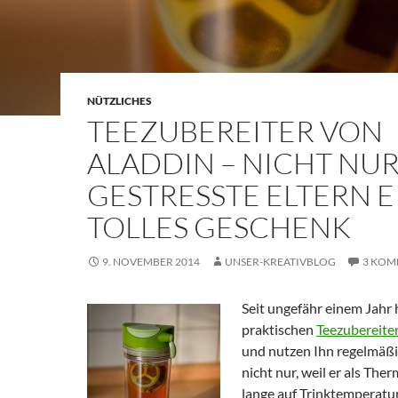
NÜTZLICHES
TEEZUBEREITER VON
ALADDIN – NICHT NUR
GESTRESSTE ELTERN E
TOLLES GESCHENK
9. NOVEMBER 2014
UNSER-KREATIVBLOG
3 KOM
Seit ungefähr einem Jahr
praktischen
Teezubereite
und nutzen Ihn regelmäßi
nicht nur, weil er als Th
lange auf Trinktemperatur