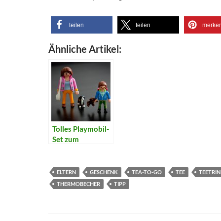
teilen
teilen
merke
Ähnliche Artikel:
Tolles Playmobil-
Set zum
Schulstart
ELTERN
GESCHENK
TEA-TO-GO
TEE
TEETRI
THERMOBECHER
TIPP