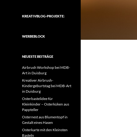
KREATIVBLOG-PROJEKTE:
WERBEBLOCK
NEUESTE BEITRÄGE
Airbrush Workshop bei MDB-
Art in Duisburg
Kreativer Airbrush-
Kindergeburtstag bei MDB-Art
in Duisburg
Osterbastelidee für
Kleinkinder – Osterküken aus
Pappteller
Osternest aus Blumentopf in
Gestalt eines Hasen
Osterkarte mit den Kleinsten
Basteln