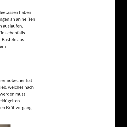
Teetassen haben
engen an an heißen
n auslaufen,
ids ebenfalls
r Basteln aus
len?
Thermobecher hat
Sieb, welches nach
werden muss,
eklügelten
den Brühvorgang