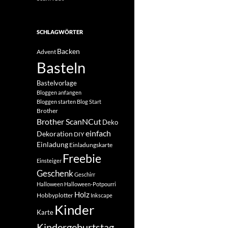
SCHLAGWÖRTER
Backen
Advent
Basteln
Bastelvorlage
Bloggen anfangen
Bloggen starten
Blog Start
Brother
Brother ScanNCut
Deko
einfach
Dekoration
DIY
Einladung
Einladungskarte
Freebie
Einsteiger
Geschenk
Geschirr
Halloween
Halloween-Potpourri
Holz
Hobbyplotter
Inkscape
Kinder
Karte
Kindergeburtstag