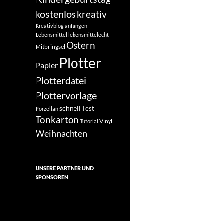
kostenlos
kreativ
Kreativblog anfangen
Lebensmittel
lebensmittelecht
Ostern
Mitbringsel
Plotter
Papier
Plotterdatei
Plottervorlage
schnell
Test
Porzellan
Tonkarton
Vinyl
Tutorial
Weihnachten
UNSERE PARTNER UND
SPONSOREN