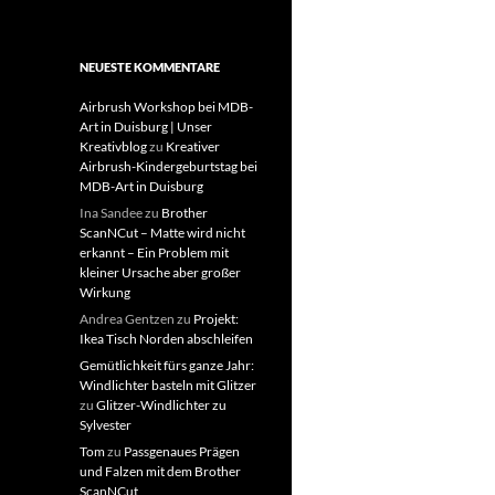
NEUESTE KOMMENTARE
Airbrush Workshop bei MDB-
Art in Duisburg | Unser
Kreativblog
zu
Kreativer
Airbrush-Kindergeburtstag bei
MDB-Art in Duisburg
Ina Sandee
zu
Brother
ScanNCut – Matte wird nicht
erkannt – Ein Problem mit
kleiner Ursache aber großer
Wirkung
Andrea Gentzen
zu
Projekt:
Ikea Tisch Norden abschleifen
Gemütlichkeit fürs ganze Jahr:
Windlichter basteln mit Glitzer
zu
Glitzer-Windlichter zu
Sylvester
Tom
zu
Passgenaues Prägen
und Falzen mit dem Brother
ScanNCut