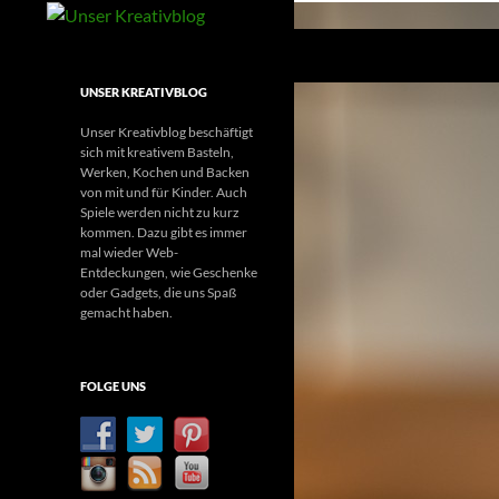
Suchen
Unser Kreativblog
Kreatives Basteln, Werken und mehr
UNSER KREATIVBLOG
Unser Kreativblog beschäftigt
sich mit kreativem Basteln,
Werken, Kochen und Backen
von mit und für Kinder. Auch
Spiele werden nicht zu kurz
kommen. Dazu gibt es immer
mal wieder Web-
Entdeckungen, wie Geschenke
oder Gadgets, die uns Spaß
gemacht haben.
FOLGE UNS