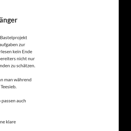
länger
 Bastelprojekt
aufgaben zur
rlesen kein Ende
ereiters nicht nur
änden zu schätzen.
wenn man während
Teesieb.
b passen auch
ine klare