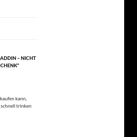
ADDIN – NICHT
ESCHENK“
 kaufen kann,
 schnell trinken