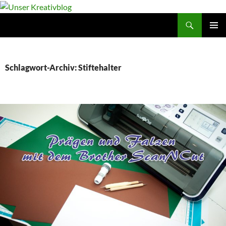
Suchen
Unser Kreativblog
ZUM
PRIMÄR
INHALT
MENÜ
SPRINGEN
Schlagwort-Archiv: Stiftehalter