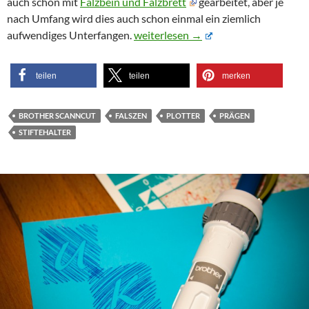
auch schon mit
Falzbein und Falzbrett
gearbeitet, aber je
nach Umfang wird dies auch schon einmal ein ziemlich
Passgenaues Prägen und Falzen mit
aufwendiges Unterfangen.
weiterlesen
→
teilen
teilen
merken
BROTHER SCANNCUT
FALSZEN
PLOTTER
PRÄGEN
STIFTEHALTER