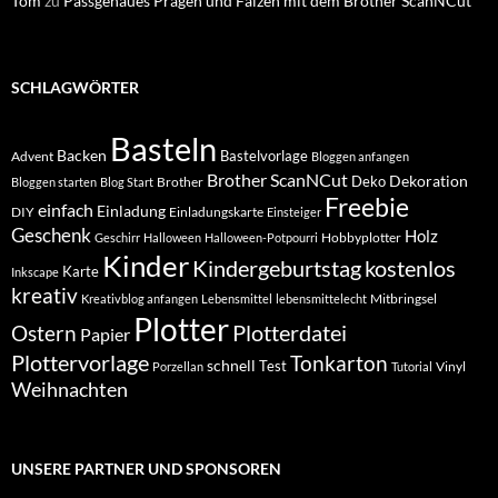
Tom
zu
Passgenaues Prägen und Falzen mit dem Brother ScanNCut
SCHLAGWÖRTER
Basteln
Backen
Bastelvorlage
Advent
Bloggen anfangen
Brother ScanNCut
Dekoration
Deko
Brother
Bloggen starten
Blog Start
Freebie
einfach
Einladung
DIY
Einladungskarte
Einsteiger
Geschenk
Holz
Hobbyplotter
Geschirr
Halloween
Halloween-Potpourri
Kinder
Kindergeburtstag
kostenlos
Karte
Inkscape
kreativ
Mitbringsel
Kreativblog anfangen
Lebensmittel
lebensmittelecht
Plotter
Plotterdatei
Ostern
Papier
Plottervorlage
Tonkarton
schnell
Test
Vinyl
Porzellan
Tutorial
Weihnachten
UNSERE PARTNER UND SPONSOREN