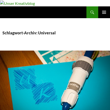
Suchen
Unser Kreativblog
ZUM
PRIMÄR
INHALT
MENÜ
SPRINGEN
Schlagwort-Archiv: Universal