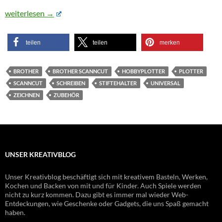
Universal-Stifthalter für den Brother ScanNCut im Test
weiterlesen
→
teilen
teilen
merken
BROTHER
BROTHER SCANNCUT
HOBBYPLOTTER
PLOTTER
SCANNCUT
SCHREIBEN
STIFTEHALTER
UNIVERSAL
ZEICHNEN
ZUBEHÖR
UNSER KREATIVBLOG
Unser Kreativblog beschäftigt sich mit kreativem Basteln, Werken,
Kochen und Backen von mit und für Kinder. Auch Spiele werden
nicht zu kurz kommen. Dazu gibt es immer mal wieder Web-
Entdeckungen, wie Geschenke oder Gadgets, die uns Spaß gemacht
haben.