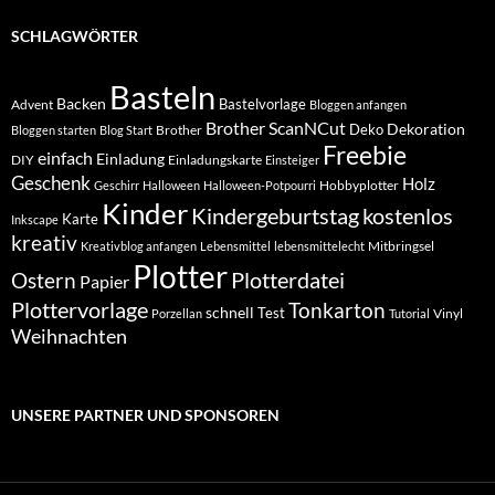
SCHLAGWÖRTER
Basteln
Backen
Bastelvorlage
Advent
Bloggen anfangen
Brother ScanNCut
Dekoration
Deko
Brother
Bloggen starten
Blog Start
Freebie
einfach
Einladung
DIY
Einladungskarte
Einsteiger
Geschenk
Holz
Hobbyplotter
Geschirr
Halloween
Halloween-Potpourri
Kinder
Kindergeburtstag
kostenlos
Karte
Inkscape
kreativ
Mitbringsel
Kreativblog anfangen
Lebensmittel
lebensmittelecht
Plotter
Plotterdatei
Ostern
Papier
Plottervorlage
Tonkarton
schnell
Test
Vinyl
Porzellan
Tutorial
Weihnachten
UNSERE PARTNER UND SPONSOREN