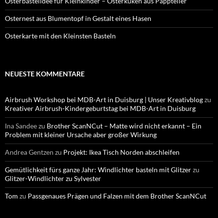
Osterbastelidee für Kleinkinder – Osterküken aus Pappteller
Osternest aus Blumentopf in Gestalt eines Hasen
Osterkarte mit den Kleinsten Basteln
NEUESTE KOMMENTARE
Airbrush Workshop bei MDB-Art in Duisburg | Unser Kreativblog
zu
Kreativer Airbrush-Kindergeburtstag bei MDB-Art in Duisburg
Ina Sandee
zu
Brother ScanNCut – Matte wird nicht erkannt – Ein
Problem mit kleiner Ursache aber großer Wirkung
Andrea Gentzen
zu
Projekt: Ikea Tisch Norden abschleifen
Gemütlichkeit fürs ganze Jahr: Windlichter basteln mit Glitzer
zu
Glitzer-Windlichter zu Sylvester
Tom
zu
Passgenaues Prägen und Falzen mit dem Brother ScanNCut