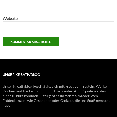
Website
UNSER KREATIVBLOG
Unser Kreativblog beschäftigt sich mit kreativem Basteln, Werken,
Kochen und Backen von mit und für Kinder. Auch Spiele werden
nicht zu kurz kommen. Dazu gibt es immer mal wieder Web-
Entdeckungen, wie Geschenke oder Gadgets, die uns Spaß gemacht
haben.