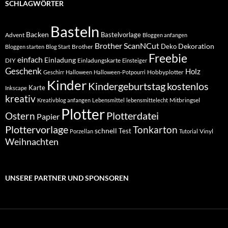
SCHLAGWÖRTER
Basteln
Backen
Bastelvorlage
Advent
Bloggen anfangen
Brother ScanNCut
Dekoration
Deko
Brother
Bloggen starten
Blog Start
Freebie
einfach
Einladung
DIY
Einladungskarte
Einsteiger
Geschenk
Holz
Hobbyplotter
Geschirr
Halloween
Halloween-Potpourri
Kinder
Kindergeburtstag
kostenlos
Karte
Inkscape
kreativ
Mitbringsel
Kreativblog anfangen
Lebensmittel
lebensmittelecht
Plotter
Plotterdatei
Ostern
Papier
Plottervorlage
Tonkarton
schnell
Test
Vinyl
Porzellan
Tutorial
Weihnachten
UNSERE PARTNER UND SPONSOREN