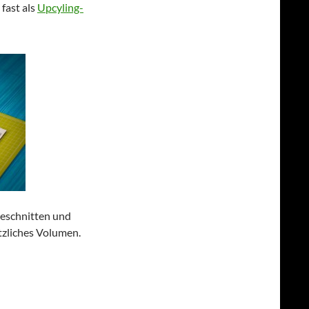
fast als
Upcyling-
geschnitten und
ätzliches Volumen.