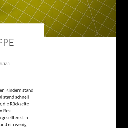
PPE
NTAR
en Kindern stand
l stand schnell
r, die Rückseite
in Rest
gesellten sich
 und ein wenig