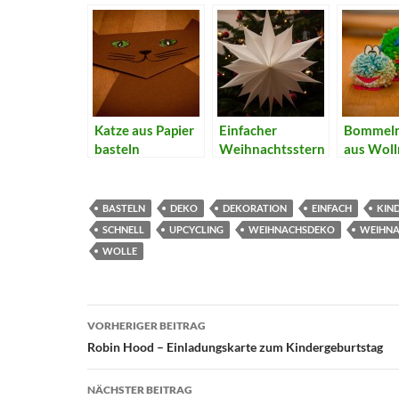
Katze aus Papier
Einfacher
Bommelm
basteln
Weihnachtsstern
aus Woll
aus
Butterbrottüten
schnell gebastelt
BASTELN
DEKO
DEKORATION
EINFACH
KIN
SCHNELL
UPCYCLING
WEIHNACHSDEKO
WEIHN
WOLLE
Beitragsnavigation
VORHERIGER BEITRAG
Robin Hood – Einladungskarte zum Kindergeburtstag
NÄCHSTER BEITRAG