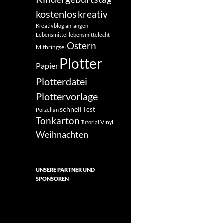
kostenlos
kreativ
Kreativblog anfangen
Lebensmittel
lebensmittelecht
Ostern
Mitbringsel
Plotter
Papier
Plotterdatei
Plottervorlage
schnell
Test
Porzellan
Tonkarton
Vinyl
Tutorial
Weihnachten
UNSERE PARTNER UND
SPONSOREN