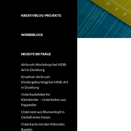
KREATIVBLOG-PROJEKTE:
WERBEBLOCK
NEUESTE BEITRÄGE
Airbrush Workshop bei MDB-
Art in Duisburg
Kreativer Airbrush-
Kindergeburtstag bei MDB-Art
in Duisburg
Osterbastelidee für
Kleinkinder – Osterküken aus
Pappteller
Osternest aus Blumentopf in
Gestalt eines Hasen
Osterkarte mit den Kleinsten
Basteln