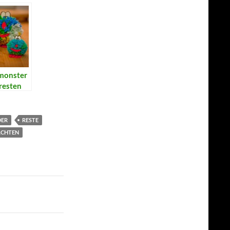
onster
resten
DER
RESTE
ACHTEN