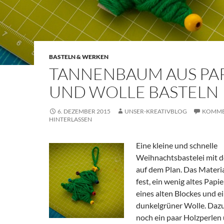
BASTELN & WERKEN
TANNENBAUM AUS PA
UND WOLLE BASTELN
6. DEZEMBER 2015
UNSER-KREATIVBLOG
KOMME
HINTERLASSEN
Eine kleine und schnelle
Weihnachtsbastelei mit d
auf dem Plan. Das Materia
fest, ein wenig altes Papie
eines alten Blockes und e
dunkelgrüner Wolle. Dazu 
noch ein paar Holzperlen