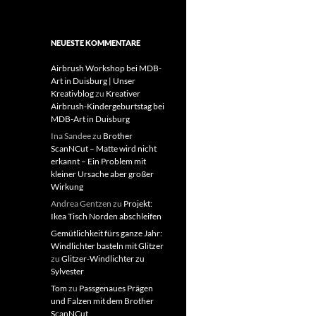
NEUESTE KOMMENTARE
Airbrush Workshop bei MDB-
Art in Duisburg | Unser
Kreativblog
zu
Kreativer
Airbrush-Kindergeburtstag bei
MDB-Art in Duisburg
Ina Sandee
zu
Brother
ScanNCut – Matte wird nicht
erkannt – Ein Problem mit
kleiner Ursache aber großer
Wirkung
Andrea Gentzen
zu
Projekt:
Ikea Tisch Norden abschleifen
Gemütlichkeit fürs ganze Jahr:
Windlichter basteln mit Glitzer
zu
Glitzer-Windlichter zu
Sylvester
Tom
zu
Passgenaues Prägen
und Falzen mit dem Brother
ScanNCut