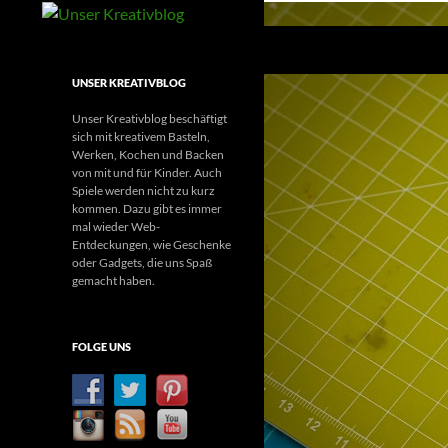
Suchen
Unser Kreativblog
Kreatives Basteln, Werken und mehr
UNSER KREATIVBLOG
Unser Kreativblog beschäftigt
sich mit kreativem Basteln,
Werken, Kochen und Backen
von mit und für Kinder. Auch
Spiele werden nicht zu kurz
kommen. Dazu gibt es immer
mal wieder Web-
Entdeckungen, wie Geschenke
oder Gadgets, die uns Spaß
gemacht haben.
FOLGE UNS