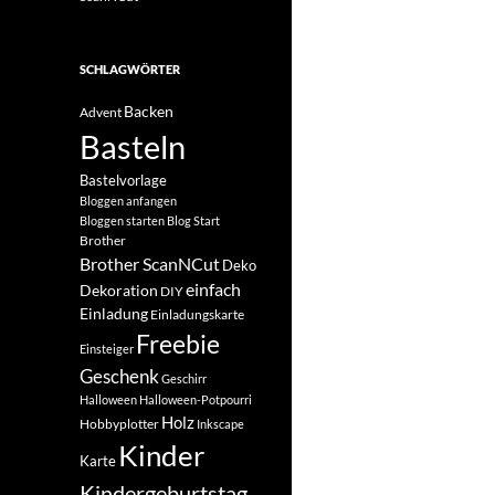
SCHLAGWÖRTER
Backen
Advent
Basteln
Bastelvorlage
Bloggen anfangen
Bloggen starten
Blog Start
Brother
Brother ScanNCut
Deko
einfach
Dekoration
DIY
Einladung
Einladungskarte
Freebie
Einsteiger
Geschenk
Geschirr
Halloween
Halloween-Potpourri
Holz
Hobbyplotter
Inkscape
Kinder
Karte
Kindergeburtstag