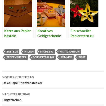
Katze aus Papier
Kreatives
Ein schneller
basteln
Geldgeschenk:
Papierstern zu
Mäuse
Weihnachten
verschenken
BASTELN
FALTEN
FRÜHLING
MOTIVKARTON
PFEIFENPUTZER
SCHMETTERLING
SOMMER
TIERE
Beitragsnavigation
VORHERIGER BEITRAG
Deko-Tape Pflanzenstecker
NÄCHSTER BEITRAG
Fingerfarben