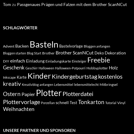
Tom
zu
Passgenaues Prägen und Falzen mit dem Brother ScanNCut
SCHLAGWÖRTER
Basteln
Backen
Bastelvorlage
Advent
Bloggen anfangen
Brother ScanNCut
Dekoration
Deko
Brother
Bloggen starten
Blog Start
Freebie
einfach
Einladung
DIY
Einladungskarte
Einsteiger
Geschenk
Holz
Hobbyplotter
Geschirr
Halloween
Halloween-Potpourri
Kinder
Kindergeburtstag
kostenlos
Karte
Inkscape
kreativ
Mitbringsel
Kreativblog anfangen
Lebensmittel
lebensmittelecht
Plotter
Plotterdatei
Ostern
Papier
Plottervorlage
Tonkarton
schnell
Test
Vinyl
Porzellan
Tutorial
Weihnachten
UNSERE PARTNER UND SPONSOREN